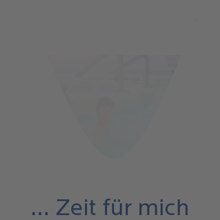
Direkt
zum
Mai
Inhalt
navi
... Zeit für mich