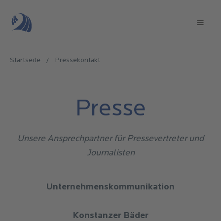
Direkt
zum
Mai
Inhalt
navi
Startseite
/
Pressekontakt
Pfadnavigation
Presse
Unsere Ansprechpartner für Pressevertreter und
Journalisten
Unternehmenskommunikation
Konstanzer Bäder