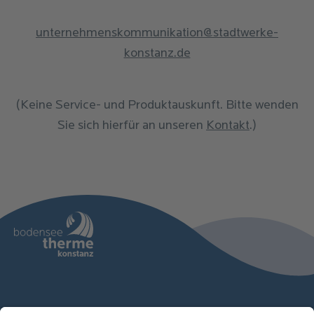
unternehmenskommunikation@stadtwerke-
konstanz.de
(Keine Service- und Produktauskunft. Bitte wenden
Sie sich hierfür an unseren
Kontakt
.)
Therme
Sauna