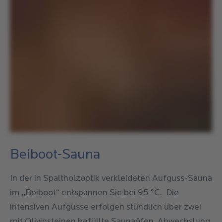
Aufguss
Runden, Art und Duft
Klassik mit Wassereis
(3
erfahren Sie vor Ort)
Runden mit Wedeln, Art
und Duft erfahren Sie vor
Ort, Ausgabe von
Ort
Alpenblick-Sauna
Wassereis)
Ort
Alpenblick-Sauna
Beiboot-Sauna
In der in Spaltholzoptik verkleideten Aufguss-Sauna
im „Beiboot“ entspannen Sie bei 95 °C. Die
intensiven Aufgüsse erfolgen stündlich über zwei
mit Olivinsteinen befüllte Saunaöfen. Abwechslung