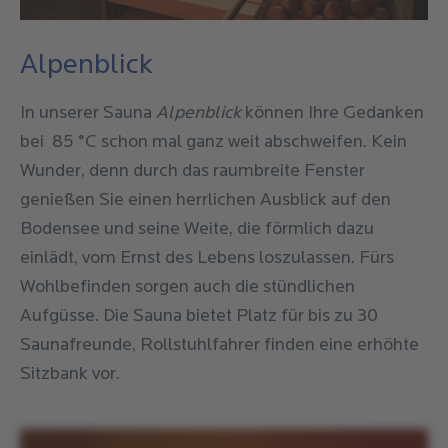
Ort
Konstanzer Nebel
Aufgussfahne)
Ort
Konstanzer Nebel
Alpenblick
Uhrzeit
16:00
Ort
Alpenblick-Sauna
Uhrzeit
20:00
In unserer Sauna
Alpenblick
können Ihre Gedanken
Aufguss
Gletscherbrise
(Aufguss
bei 85 °C schon mal ganz weit abschweifen. Kein
Uhrzeit
13:00
Aufguss
mit Eis-Menthol-
Abendstimmung
(Aufguss
Wunder, denn durch das raumbreite Fenster
Kristallen, 3 Runden mit
mit Musik, 3 Runden, Art
genießen Sie einen herrlichen Ausblick auf den
Aufguss
Hautpflegeanwendung
Aufgussfahne)
und Duft erfahren Sie vor
(3
Bodensee und seine Weite, die förmlich dazu
Runden mit Wedeln.
Ort)
einlädt, vom Ernst des Lebens loszulassen. Fürs
Ausgabe von
Wohlbefinden sorgen auch die stündlichen
Ort
Alpenblick-Sauna
Saunaverwöhncreme. Duft
Aufgüsse. Die Sauna bietet Platz für bis zu 30
Ort
Alpenblick-Sauna
erfahren Sie vor Ort)
Saunafreunde, Rollstuhlfahrer finden eine erhöhte
Uhrzeit
17:00
Sitzbank vor.
Uhrzeit
21:00
Ort
Alpenblick-Sauna
Aufguss
Duftreise Aufguss
(3